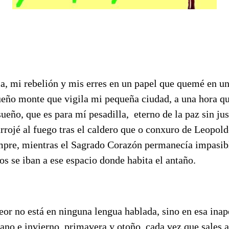
ia, mi rebelión y mis erres en un papel que quemé en u
ueño monte que vigila mi pequeña ciudad, a una hora q
 sueño, que es para mí pesadilla, eterno de la paz sin jus
arrojé al fuego tras el caldero que o conxuro de Leopol
empre, mientras el Sagrado Corazón permanecía impasibl
tos se iban a ese espacio donde habita el antaño.
eor no está en ninguna lengua hablada, sino en esa inap
ano e invierno, primavera y otoño, cada vez que sales a 