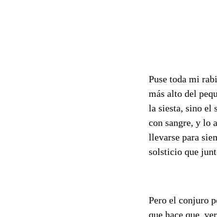
Puse toda mi rab
más alto del peq
la siesta, sino el
con sangre, y lo 
llevarse para si
solsticio que jun
Pero el conjuro p
que hace que, ver