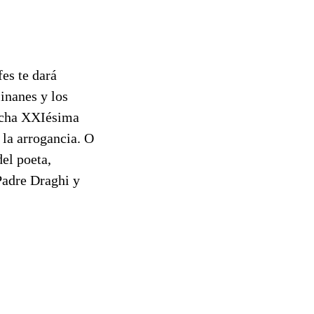
fes te dará
 inanes y los
racha XXIésima
 la arrogancia. O
del poeta,
Padre Draghi y