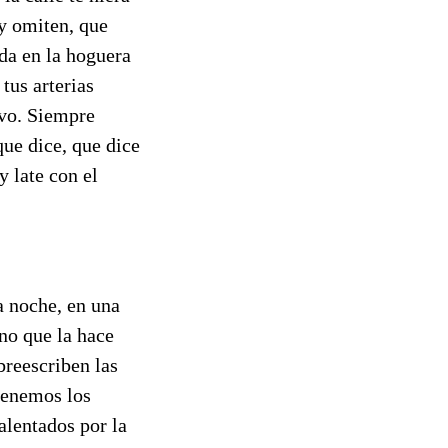
y omiten, que
da en la hoguera
tus arterias
evo. Siempre
que dice, que dice
y late con el
a noche, en una
ino que la hace
breescriben las
 tenemos los
alentados por la