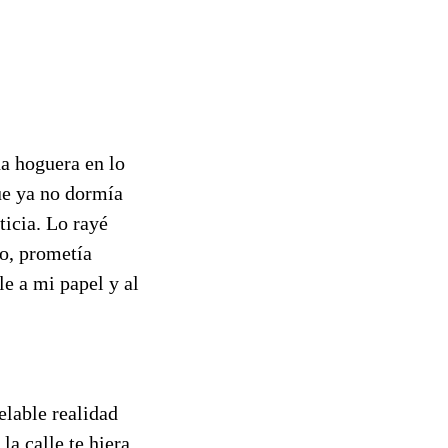
na hoguera en lo
ue ya no dormía
ticia. Lo rayé
do, prometía
e a mi papel y al
elable realidad
la calle te hiera